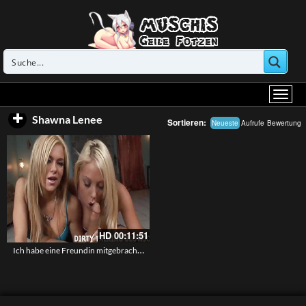
Shawna Lenee
Sortieren:
Neueste
Aufrufe
Bewertung
HD
00:11:51
Ich habe eine Freundin mitgebracht die mir hilft deinen Schwanz zu lutschen – Joi Wichsanleitung