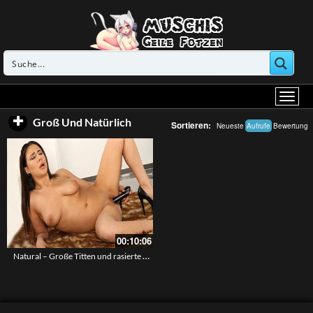
Groß Und Natürlich
Sortieren:
Neueste
Aufrufe
Bewertung
00:10:06
Natural – Große Titten und rasierte Fotze – Solo Dildoing