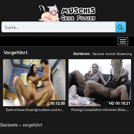
Vorgeführt
Sortieren:
Neueste
Aufrufe
Bewertung
00:12:30
HD
00:18:21
Zwei schwarzhaarige Lesben und ein fetter Kerl der ihre Fotzen lecken muss
Pissing Compilation mit einen Sklaven – Sexclips mit Princess Nikki
Startseite
»
vorgeführt