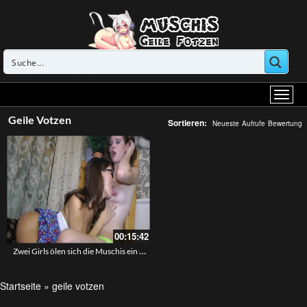
Geile Votzen
Sortieren:
Neueste
Aufrufe
Bewertung
00:15:42
Zwei Girls ölen sich die Muschis ein und lecken sich auf dem Sofa
Startseite
»
geile votzen