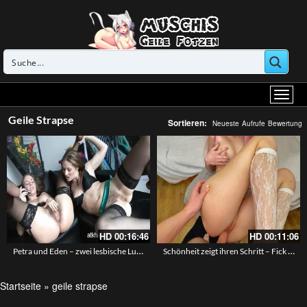
Geile Strapse
Sortieren:
Neueste
Aufrufe
Bewertung
HD
00:16:46
HD
00:11:06
Petra und Eden – zwei lesbische Luder zeigen ihre riesigen Büsche
Schönheit zeigt ihren Schritt – Fick willkommen
Startseite
»
geile strapse