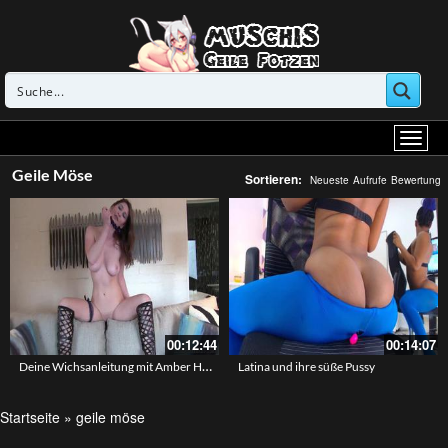
Geile Möse
Sortieren:
Neueste
Aufrufe
Bewertung
00:12:44
00:14:07
Deine Wichsanleitung mit Amber Hahn
Latina und ihre süße Pussy
Startseite
»
geile möse