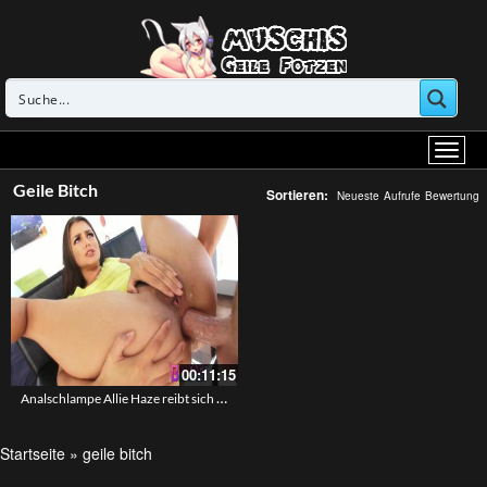
Geile Bitch
Sortieren:
Neueste
Aufrufe
Bewertung
00:11:15
Analschlampe Allie Haze reibt sich die Pussy während er Einlocht
Startseite
»
geile bitch