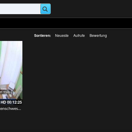
Sortieren:
Neueste
Aufrufe
Bewertung
HD
00:12:25
FakeHospital – Die nuttige Krankenschwester hilft dem Patienten mit ihrer geilen Zunge