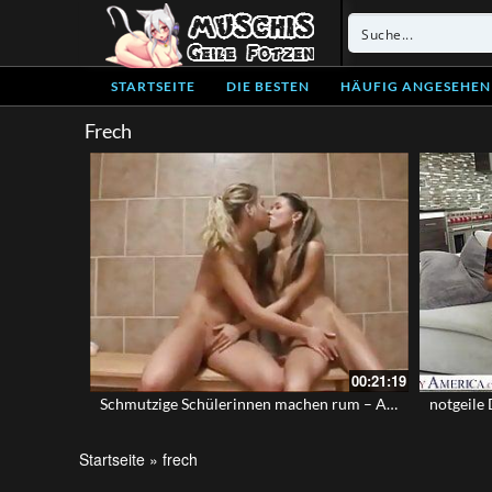
STARTSEITE
DIE BESTEN
HÄUFIG ANGESEHEN
Frech
00:21:19
Schmutzige Schülerinnen machen rum – Aubrey und Kitty
notgeile 
Startseite
»
frech