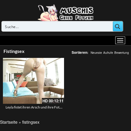
Fistingsex
Sortieren:
Neueste
Aufrufe
Bewertung
HD
00:12:11
Leyla fistet ihren Arsch und ihre Fotze
Startseite
»
fistingsex