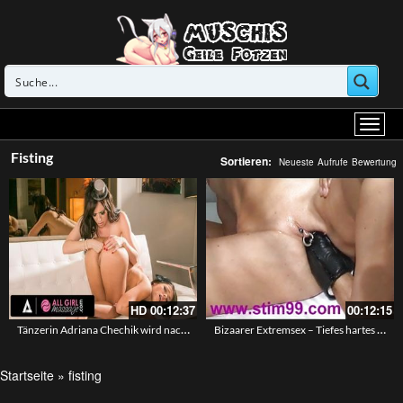
Fisting
Sortieren:
Neueste
Aufrufe
Bewertung
HD
00:12:37
00:12:15
Tänzerin Adriana Chechik wird nach ihrem Auftritt von ihrer Kollegin gefingert und sie bekommt sogar die Hand in den Arsch gesteckt – Anal Fisting
Bizaarer Extremsex – Tiefes hartes Fisting – Die Faust in die gepiercte Fotze gesteckt
Startseite
»
fisting