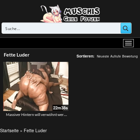
Fette Luder
Sortieren:
Neueste
Aufrufe
Bewertung
22m38s
Massiver Hintern will verwöhnt werden
Startseite
»
Fette Luder