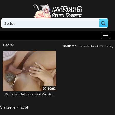
Facial
Sortieren:
Neueste
Aufrufe
Bewertung
00:10:03
Deutscher Outdoorsex mit Monstertitten – Der Fremde fickt ihr das geile Arschloch hart durch
Startseite
»
facial