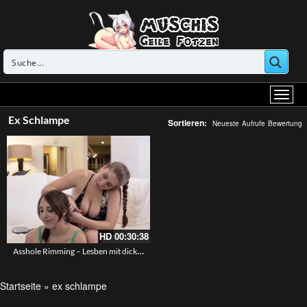
Ex Schlampe
Sortieren:
Neueste
Aufrufe
Bewertung
HD
00:30:38
Asshole Rimming – Lesben mit dicken Titten die sich die Löcher lecken – Rimjob und lecken der behaarten Muschis
Startseite
»
ex schlampe