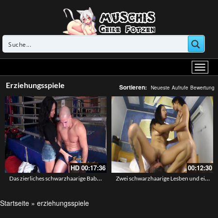
Erziehungsspiele
Sortieren:
Neueste
Aufrufe
Bewertung
HD
00:17:36
00:12:30
Das zierliches schwarzhaarige Babe reibt ihre Pussy gegen die Beine des devoten Boxers
Zwei schwarzhaarige Lesben und ein fetter Kerl der ihre Fotzen lecken muss
Startseite
»
erziehungsspiele