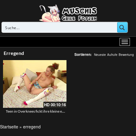
Erregend
Sortieren:
Neueste
Aufrufe
Bewertung
HD
00:10:16
Teen in Overknees fickt ihre kleine eng gebaute Muschi mit dem Lollipop
Startseite
»
erregend