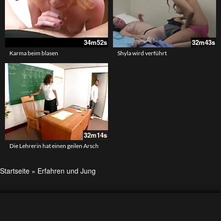
34m52s
32m43s
Karma beim blasen
Shyla wird verführt
32m14s
Die Lehrerin hat einen geilen Arsch
Startseite
»
Erfahren und Jung