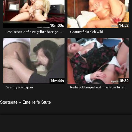
10m00s
14:52
Lesbische Chefin zeigt ihre harrige Muschi
Granny fickt sich wild
14m44s
15:32
Reife Schlampe lässt ihre Muschi feucht ficken
Granny aus Japan
Startseite
»
Eine reife Stute