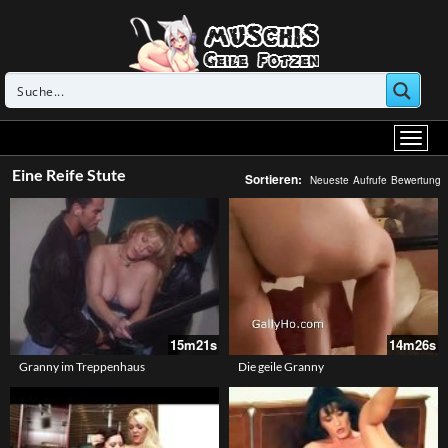
Eine Reife Stute
Sortieren:
Neueste
Aufrufe
Bewertung
15m21s
14m26s
Granny im Treppenhaus
Die geile Granny