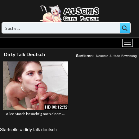
Dirty Talk Deutsch
Sortieren:
Neueste
Aufrufe
Bewertung
HD
00:12:32
Alice March ist süchtig nach einem harten Pimmel in der Arschfotze
Startseite
»
dirty talk deutsch