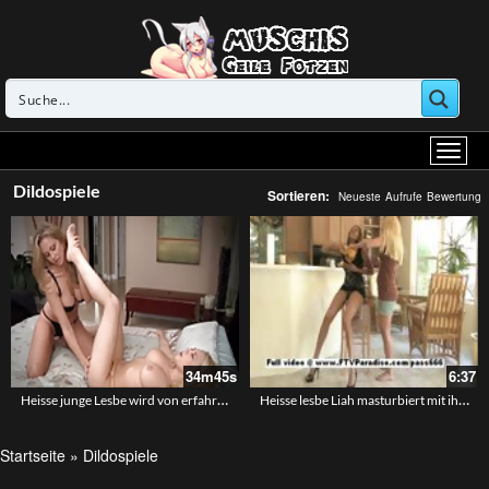
Dildospiele
Sortieren:
Neueste
Aufrufe
Bewertung
34m45s
6:37
Heisse junge Lesbe wird von erfahrener Frau gefingert
Heisse lesbe Liah masturbiert mit ihrer Freundin
Startseite
»
Dildospiele