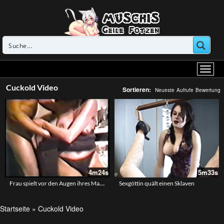
Cuckold Video
Sortieren:
Neueste
Aufrufe
Bewertung
4m24s
5m33s
Frau spielt vor den Augen ihres Mannes mit zwei Schwänzen
Sexgöttin quält einen Sklaven
Startseite
»
Cuckold Video