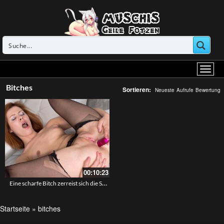
Bitches
Sortieren:
Neueste
Aufrufe
Bewertung
00:10:23
Eine scharfe Bitch zerreist sich die Strumpfhose und steckt sich den kleinen Vibrator in den Po
Startseite
»
bitches