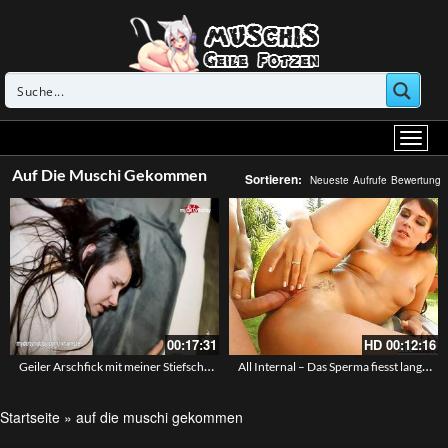
Auf Die Muschi Gekommen
Sortieren:
Neueste
Aufrufe
Bewertung
00:17:31
HD
00:12:16
Geiler Arschfick mit meiner Stiefschwester – Wie kommen gleich zweimal – MyDirtyHobby
All Internal – Das Sperma fiesst langsam aus Natailias kleiner Fotze – Outdoor Anal und Vaginal mit Creampie
Startseite
»
auf die muschi gekommen