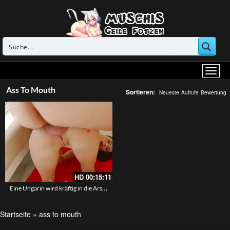
Ass To Mouth
Sortieren:
Neueste
Aufrufe
Bewertung
HD
00:15:11
Eine Ungarin wird kräftig in die Arschfotze gebumst
Startseite
»
ass to mouth