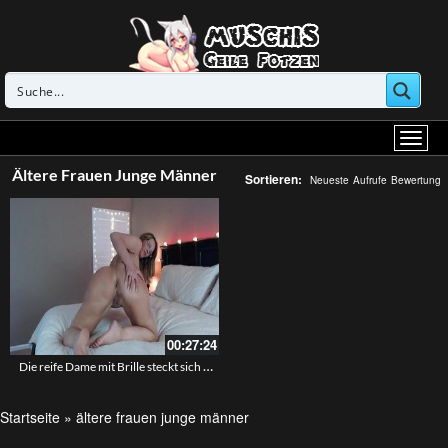
Ältere Frauen Junge Männer
Sortieren:
Neueste
Aufrufe
Bewertung
00:27:24
Die reife Dame mit Brille steckt sich den Dildo in das Arschloch
Startseite
»
ältere frauen junge männer