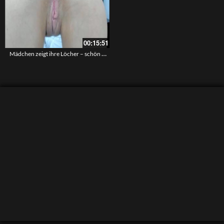
00:15:51
Mädchen zeigt ihre Löcher – schön geil gespreizte Backen für sexy Einblicke