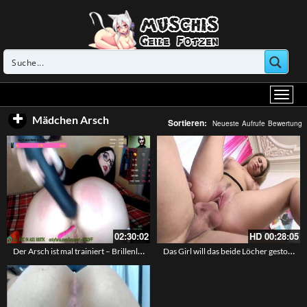
Mädchen Arsch
Sortieren:
Neueste
Aufrufe
Bewertung
02:30:02
HD
00:28:05
Der Arsch ist mal trainiert – Brillenluder mit schwarzen Haaren schiebt sich Spielzeug ins Rektum
Das Girl will das beide Löcher gestopft werden – In Pussy und Arsch gebumst