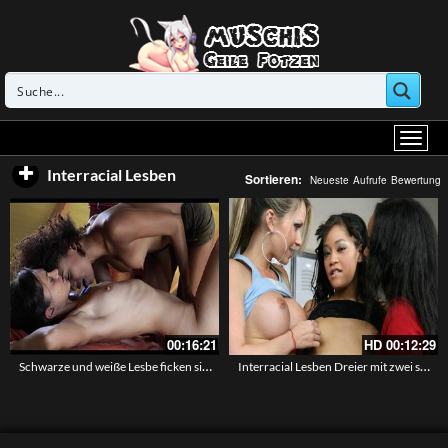
Interracial Lesben
Sortieren:
Neueste
Aufrufe
Bewertung
00:16:21
HD
00:12:29
Schwarze und weiße Lesbe ficken sich mit einem großen Dildo
Interracial Lesben Dreier mit zwei schwarzhaarigen und einer Blondine – 77