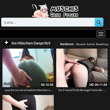
Ins Höschen Gespritzt
Sortieren:
Neueste
Aufrufe
Bewertung
00:10:55
HD
00:11:54
Lass ihn ins verschwitzte Höschen nach dem Sport spritzen – Sex nach Yogastunde
Ein Freund fickt die enge Fotze der Ehefrau und kommt in ihrem Höschen