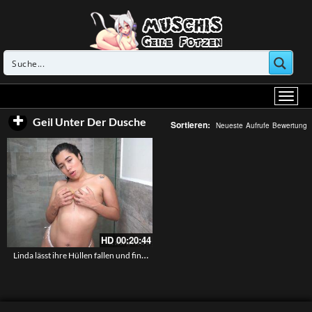
Geil Unter Der Dusche
Sortieren:
Neueste
Aufrufe
Bewertung
HD
00:20:44
Linda lässt ihre Hüllen fallen und fingert ihre Vagina in der Dusche