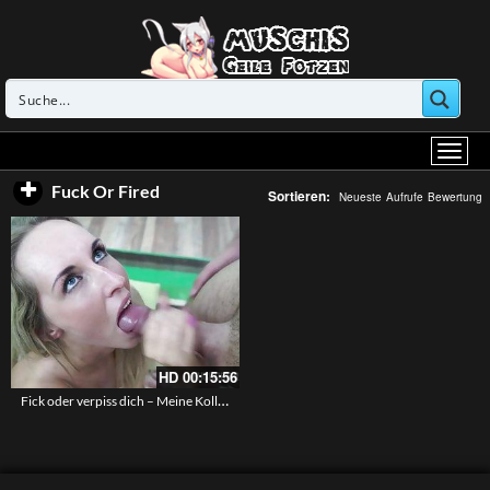
Fuck Or Fired
Sortieren:
Neueste
Aufrufe
Bewertung
HD
00:15:56
Fick oder verpiss dich – Meine Kollegin muss ficken