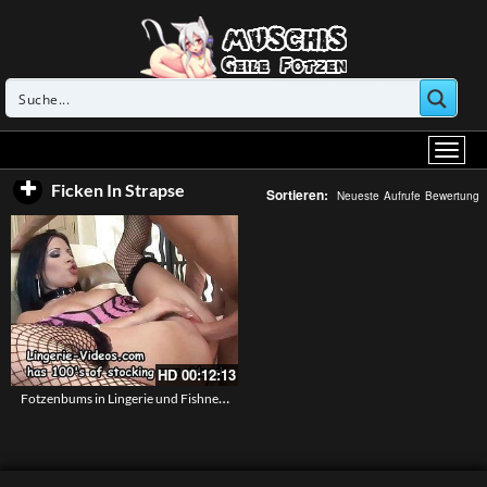
Ficken In Strapse
Sortieren:
Neueste
Aufrufe
Bewertung
HD
00:12:13
Fotzenbums in Lingerie und Fishnets – Eine geile Brünette fickt in Reizwäsche