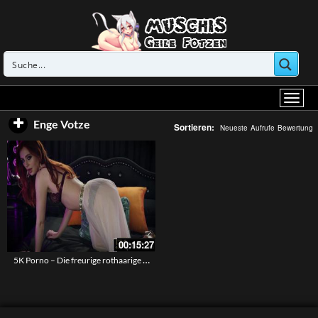
Enge Votze
Sortieren:
Neueste
Aufrufe
Bewertung
00:15:27
5K Porno – Die freurige rothaarige Maya Kendrick wird von seinem Sperma besamt