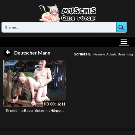
Deutscher Mann
Sortieren:
Neueste
Aufrufe
Bewertung
HD
00:16:11
Eine dünne Bauernfotze mit Hängetitten in der Halle gefickt – Der reife Bauer bumst die schlanke Doggystyle