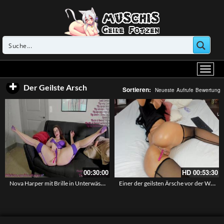
Der Geilste Arsch
Sortieren:
Neueste
Aufrufe
Bewertung
00:30:00
HD
00:53:30
Nova Harper mit Brille in Unterwäsche – Sie spielt mit ihrem dicken Arsch und der Pussy
Einer der geilsten Ärsche vor der Webcam in Reizwäsche – Livesex