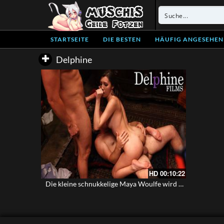
STARTSEITE
DIE BESTEN
HÄUFIG ANGESEHEN
Delphine
HD
00:10:22
Die kleine schnukkelige Maya Woulfe wird von zwei Männern auf dem Küchentisch und Teppich geknallt