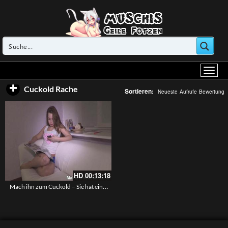
Cuckold Rache
Sortieren:
Neueste
Aufrufe
Bewertung
HD
00:13:18
Mach ihn zum Cuckold – Sie hat eine böse Mission und Lektion für ihren Freund