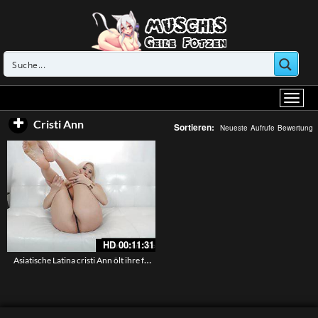
Cristi Ann
Sortieren:
Neueste
Aufrufe
Bewertung
HD
00:11:31
Asiatische Latina cristi Ann ölt ihre füsse ein