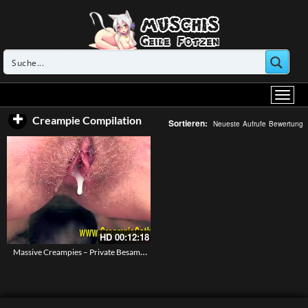
Creampie Compilation
Sortieren:
Neueste
Aufrufe
Bewertung
HD
00:12:18
Massive Creampies – Private Besamungsorgien