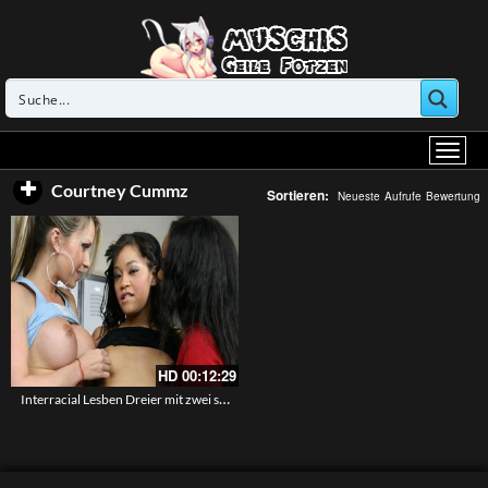
Courtney Cummz
Sortieren:
Neueste
Aufrufe
Bewertung
HD
00:12:29
Interracial Lesben Dreier mit zwei schwarzhaarigen und einer Blondine – 77