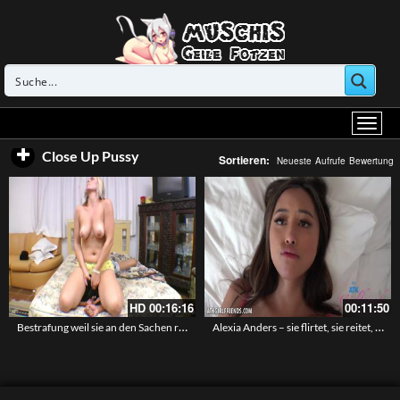
Close Up Pussy
Sortieren:
Neueste
Aufrufe
Bewertung
HD
00:16:16
00:11:50
Bestrafung weil sie an den Sachen rumgeschnüffelt hat – Gnadenloses Facesitting
Alexia Anders – sie flirtet, sie reitet, sie will deine Ladung