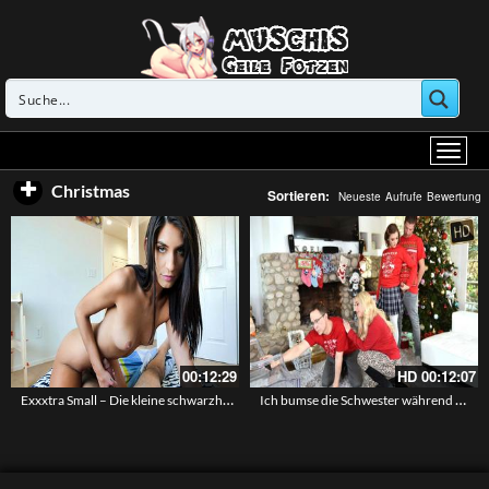
Christmas
Sortieren:
Neueste
Aufrufe
Bewertung
00:12:29
HD
00:12:07
Exxxtra Small – Die kleine schwarzhaarige Angel legt einen Fick zu Weihnachten hin
Ich bumse die Schwester während wir weihnachtsbilder machen