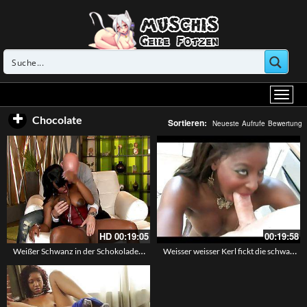
Chocolate
Sortieren:
Neueste
Aufrufe
Bewertung
HD
00:19:05
00:19:58
Weißer Schwanz in der Schokoladenfotze – Interracialsex, dicke Titten
Weisser weisser Kerl fickt die schwarze Fotze