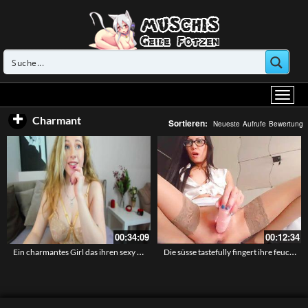
Charmant
Sortieren:
Neueste
Aufrufe
Bewertung
00:34:09
00:12:34
Ein charmantes Girl das ihren sexy verpackten Körper vor der Livecam zeigt
Die süsse tastefully fingert ihre feuchte Fotze