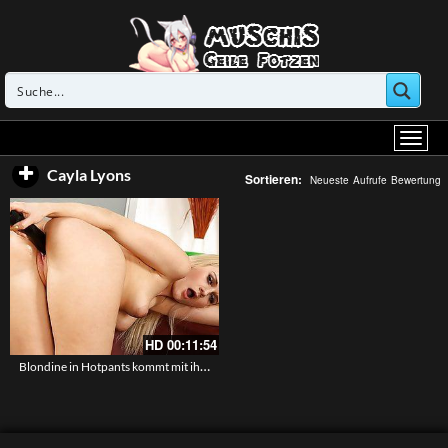
Cayla Lyons
Sortieren:
Neueste
Aufrufe
Bewertung
HD
00:11:54
Blondine in Hotpants kommt mit ihrem schwarzen Dildo zum Orgasmus