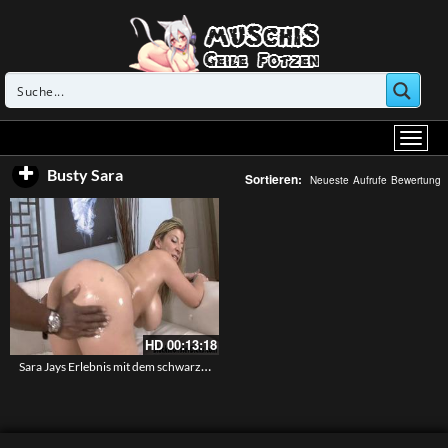
Busty Sara
Sortieren:
Neueste
Aufrufe
Bewertung
HD
00:13:18
Sara Jays Erlebnis mit dem schwarzen Wunderschwanz – Eine reife Stute mit xl Titten machts Interracial