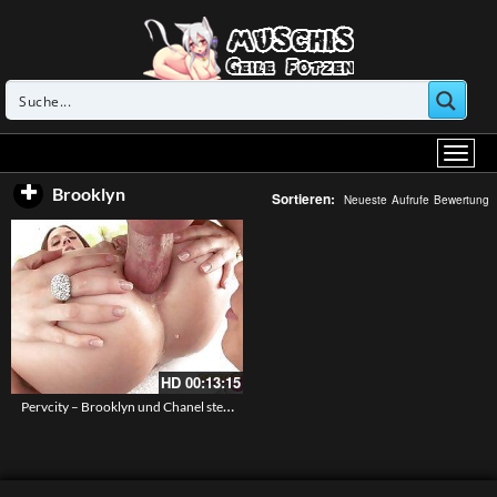
Brooklyn
Sortieren:
Neueste
Aufrufe
Bewertung
HD
00:13:15
Pervcity – Brooklyn und Chanel stehen auf Analsex