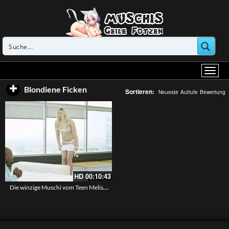
Blondiene Ficken
Sortieren:
Neueste
Aufrufe
Bewertung
HD
00:10:43
Die winzige Muschi vom Teen Melissa May wird vom schwarzen Lover ihrer Mutter gefickt – Daughter Interracial