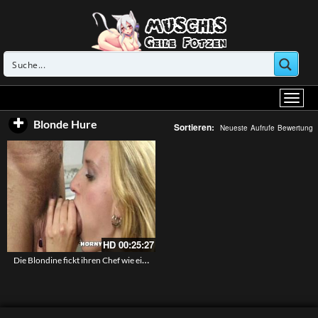
Blonde Hure
Sortieren:
Neueste
Aufrufe
Bewertung
HD
00:25:27
Die Blondine fickt ihren Chef wie eine Hure und liebt es ihn zu befriedigen