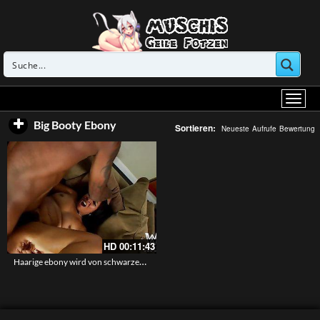
Big Booty Ebony
Sortieren:
Neueste
Aufrufe
Bewertung
HD
00:11:43
Haarige ebony wird von schwarzem Schwanz gefickt