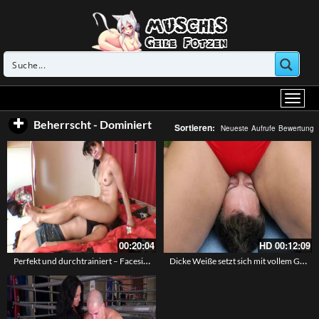
Beherrscht - Dominiert
Sortieren:
Neueste
Aufrufe
Bewertung
00:20:04
HD
00:12:09
Perfekt und durchtrainiert – Facesitting mit geiler Brünetten
Dicke Weiße setzt sich mit vollem Gewicht auf sein Gesicht