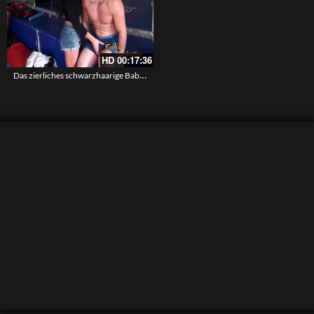
HD
00:17:36
Das zierliches schwarzhaarige Babe reibt ihre Pussy gegen die Beine des devoten Boxers