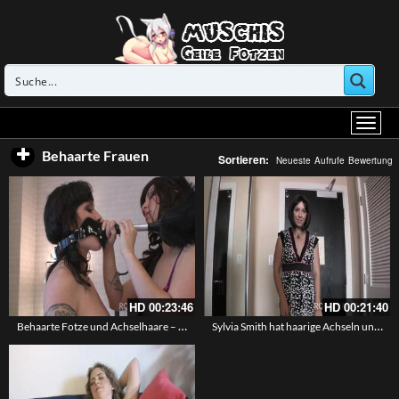
Behaarte Frauen
Sortieren:
Neueste
Aufrufe
Bewertung
HD
00:23:46
HD
00:21:40
Behaarte Fotze und Achselhaare – Eva und Skavin Stacy
Sylvia Smith hat haarige Achseln und Schamhaare um die Muschi herum