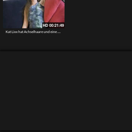
HD
00:21:49
Kat Lixx hat Achselhaare und eine Muschi die noch nie rasiert wurde